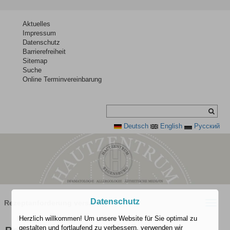
Aktuelles
Impressum
Datenschutz
Barrierefreiheit
Sitemap
Suche
Online Terminvereinbarung
Deutsch
English
Pусский
Datenschutz
Rezeptanforderung versandt
Toggle
naviga
Herzlich willkommen! Um unsere Website für Sie optimal zu
gestalten und fortlaufend zu verbessern, verwenden wir