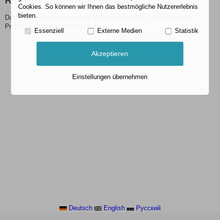
Rezeptanforderung versandt
Cookies. So können wir Ihnen das bestmögliche Nutzererlebnis
bieten.
Das Wiederholungsrezept liegt am folgenden Tag – nach ärztlicher
Prüfung – für Sie zur Abholung bereit.
Essenziell
Externe Medien
Statistik
Akzeptieren
Einstellungen übernehmen
Deutsch
English
Pусский