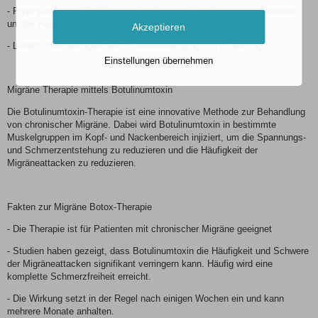
- Prophylaktische Medikamente, die regelmäßig eingenommen werden,
um die Häufigkeit der Attacken zu reduzieren
Akzeptieren
- Lebensstiländerungen, wie Stressbewältigung und Ernährung
Einstellungen übernehmen
Migräne Therapie mittels Botulinumtoxin
Die Botulinumtoxin-Therapie ist eine innovative Methode zur Behandlung
von chronischer Migräne. Dabei wird Botulinumtoxin in bestimmte
Muskelgruppen im Kopf- und Nackenbereich injiziert, um die Spannungs-
und Schmerzentstehung zu reduzieren und die Häufigkeit der
Migräneattacken zu reduzieren.
Fakten zur Migräne Botox-Therapie
- Die Therapie ist für Patienten mit chronischer Migräne geeignet
- Studien haben gezeigt, dass Botulinumtoxin die Häufigkeit und Schwere
der Migräneattacken signifikant verringern kann. Häufig wird eine
komplette Schmerzfreiheit erreicht.
- Die Wirkung setzt in der Regel nach einigen Wochen ein und kann
mehrere Monate anhalten.