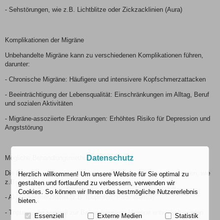
- Sehstörungen, wie z.B. Lichtblitze oder Zickzacklinien (Aura)
Komplikationen der Migräne
Unbehandelte Migräne kann zu verschiedenen Komplikationen führen,
darunter:
- Chronische Migräne: Häufigere und intensivere Kopfschmerzattacken
- Beeinträchtigung der Lebensqualität: Einschränkungen im Alltag, Beruf
und sozialen Aktivitäten
- Migräne-assoziierte Erkrankungen: Erhöhtes Risiko für Depression und
Angststörung
Datenschutz
Mögliche Behandlungsmethoden
Die Behandlung von Migräne kann verschiedene Ansätze umfassen, wie
Herzlich willkommen! Um unsere Website für Sie optimal zu
z.B.:
gestalten und fortlaufend zu verbessern, verwenden wir
Cookies. So können wir Ihnen das bestmögliche Nutzererlebnis
- Akute Schmerzmittel (z.B. Ibuprofen, Paracetamol)
bieten.
- Triptane, die speziell zur Behandlung von Migräne entwickelt wurden
Essenziell
Externe Medien
Statistik