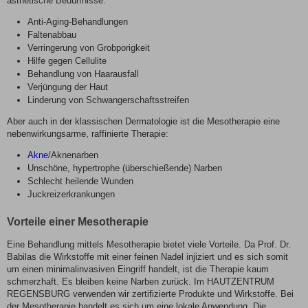
ästhetische Bedürfnisse:
Anti-Aging-Behandlungen
Faltenabbau
Verringerung von Grobporigkeit
Hilfe gegen Cellulite
Behandlung von Haarausfall
Verjüngung der Haut
Linderung von Schwangerschaftsstreifen
Aber auch in der klassischen Dermatologie ist die Mesotherapie eine
nebenwirkungsarme, raffinierte Therapie:
Akne
/Aknenarben
Unschöne, hypertrophe (überschießende) Narben
Schlecht heilende Wunden
Juckreizerkrankungen
Vorteile einer Mesotherapie
Eine Behandlung mittels Mesotherapie bietet viele Vorteile. Da Prof. Dr.
Babilas die Wirkstoffe mit einer feinen Nadel injiziert und es sich somit
um einen minimalinvasiven Eingriff handelt, ist die Therapie kaum
schmerzhaft. Es bleiben keine Narben zurück. Im HAUTZENTRUM
REGENSBURG verwenden wir zertifizierte Produkte und Wirkstoffe. Bei
der Mesotherapie handelt es sich um eine lokale Anwendung. Die