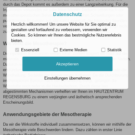
durch das Depot kommt es außerdem zu einer Langzeitwirkung. Für die
Injektionen verwenden wir sehr feine Nadeln. Dadurch treten nach der
Datenschutz
mesotherapeutischen Behandlung nur sehr selten Schwellungen oder
punktförmige Blutungen auf, die meist innerhalb der folgenden Stunden
Herzlich willkommen! Um unsere Website für Sie optimal zu
verschwinden. Narben bleiben bei dieser Methode des Anti-Agings nicht
gestalten und fortlaufend zu verbessern, verwenden wir
zurück.
Cookies. So können wir Ihnen das bestmögliche Nutzererlebnis
bieten.
Wie wirkt die Mesotherapie?
Essenziell
Externe Medien
Statistik
Die injizierten Substanzen wirken lokal. Zudem reagiert die Haut auf die
minimale, kontrollierte und kalkulierte Verletzung durch die feinen Nadeln.
Akzeptieren
Dadurch mobilisiert der Körper Abwehrkräfte, setzt
entzündungsmodulierende Substanzen frei und initiiert die Kaskade der
Wundheilung. So bildet der Körper neues Kollagen. Da die Durchblutung
Einstellungen übernehmen
im therapierten Bereich nach der Behandlung steigt, gelangen die
Wirkstoffe noch tiefer in die Hautschichten. Durch diese fein
abgestimmten Mechanismen verhelfen wir Ihnen im HAUTZENTRUM
REGENSBURG zu einem verjüngten und ästhetisch ansprechenden
Erscheinungsbild.
Anwendungsgebiete der Mesotherapie
Da wir die Wirkstoffe individuell zusammensetzen, können wir mithilfe der
Mesotherapie viele Beschwerden lindern. Dazu zählen in erster Linie