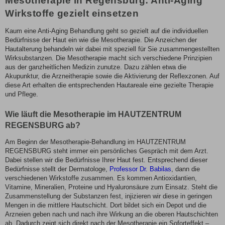
Mesotherapie in Regensburg: Anti-Aging
Wirkstoffe gezielt einsetzen
Kaum eine Anti-Aging Behandlung geht so gezielt auf die individuellen
Bedürfnisse der Haut ein wie die Mesotherapie. Die Anzeichen der
Hautalterung behandeln wir dabei mit speziell für Sie zusammengestellten
Wirksubstanzen. Die Mesotherapie macht sich verschiedene Prinzipien
aus der ganzheitlichen Medizin zunutze. Dazu zählen etwa die
Akupunktur, die Arzneitherapie sowie die Aktivierung der Reflexzonen. Auf
diese Art erhalten die entsprechenden Hautareale eine gezielte Therapie
und Pflege.
Wie läuft die Mesotherapie im HAUTZENTRUM
REGENSBURG ab?
Am Beginn der Mesotherapie-Behandlung im HAUTZENTRUM
REGENSBURG steht immer ein persönliches Gespräch mit dem Arzt.
Dabei stellen wir die Bedürfnisse Ihrer Haut fest. Entsprechend dieser
Bedürfnisse stellt der Dermatologe,
Professor Dr. Babilas
, dann die
verschiedenen Wirkstoffe zusammen. Es kommen Antioxidantien,
Vitamine, Mineralien, Proteine und Hyaluronsäure zum Einsatz. Steht die
Zusammenstellung der Substanzen fest, injizieren wir diese in geringen
Mengen in die mittlere Hautschicht. Dort bildet sich ein Depot und die
Arzneien geben nach und nach ihre Wirkung an die oberen Hautschichten
ab. Dadurch zeigt sich direkt nach der Mesotherapie ein Soforteffekt –