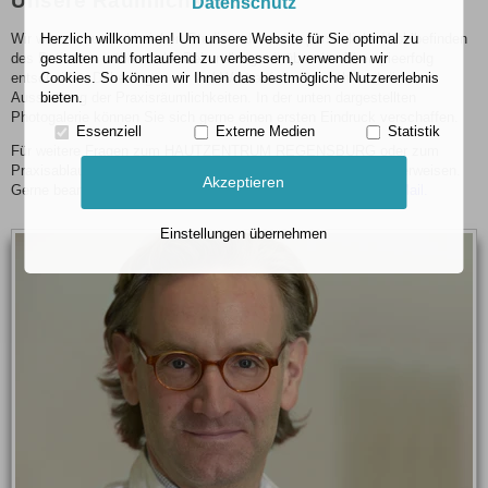
Unsere Räumlichkeiten
Datenschutz
Wir wissen aus zahlreichen Studien, dass das persönliche Wohlbefinden
Herzlich willkommen! Um unsere Website für Sie optimal zu
des Patienten während der Behandlung mit über den Therapieerfolg
gestalten und fortlaufend zu verbessern, verwenden wir
entscheidet. Daher legen wir viel Wert auf die Auswahl und die
Cookies. So können wir Ihnen das bestmögliche Nutzererlebnis
Ausstattung der Praxisräumlichkeiten. In der unten dargestellten
bieten.
Photogalerie können Sie sich gerne einen ersten Eindruck verschaffen.
Essenziell
Externe Medien
Statistik
Für weitere Fragen zum HAUTZENTRUM REGENSBURG oder zum
Praxisablauf
dürfen wir auf die Rubrik
"WISSENSWERTES"
verweisen.
Akzeptieren
Gerne beantworten wir Fragen vorab auch per Telefon oder
E-Mail.
Einstellungen übernehmen