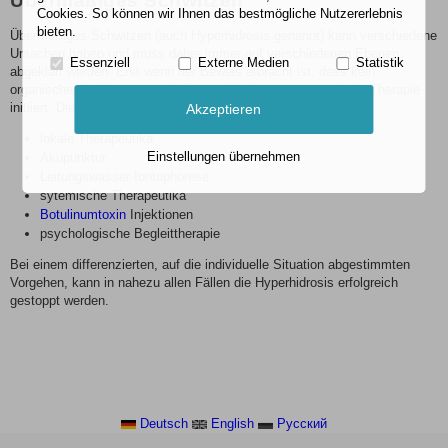
Übermäßiges Schwitzen
Cookies. So können wir Ihnen das bestmögliche Nutzererlebnis
bieten.
Übermäßiges Schwitzen (auch Hyperhidrosis genannt) kann verschiedene
Ursachen haben und muss daher immer auf verschiedenen Ebenen
Essenziell
Externe Medien
Statistik
abgeklärt werden. Erst wenn der Beweis erbracht ist, dass kein
organisches Leiden zugrunde liegt, wird eine symptomatische Therapie
initiiert. Diese ist heutzutage vielgestaltig und umfasst:
Akzeptieren
lokale Therapeutika
Einstellungen übernehmen
Akupunktur
Leitungswasser-Iontophorese
sytemische Therapeutika
Botulinumtoxin
Injektionen
psychologische Begleittherapie
Bei einem differenzierten, auf die individuelle Situation abgestimmten
Vorgehen, kann in nahezu allen Fällen die Hyperhidrosis erfolgreich
gestoppt werden.
Deutsch
English
Pусский