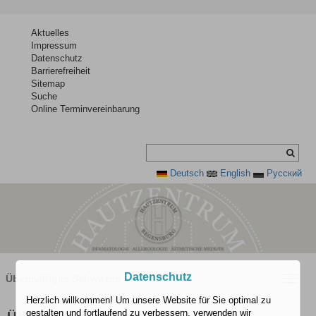
Aktuelles
Impressum
Datenschutz
Barrierefreiheit
Sitemap
Suche
Online Terminvereinbarung
Deutsch
English
Pусский
Datenschutz
Übermäßiges Schwitzen
Toggle
naviga
Herzlich willkommen! Um unsere Website für Sie optimal zu
gestalten und fortlaufend zu verbessern, verwenden wir