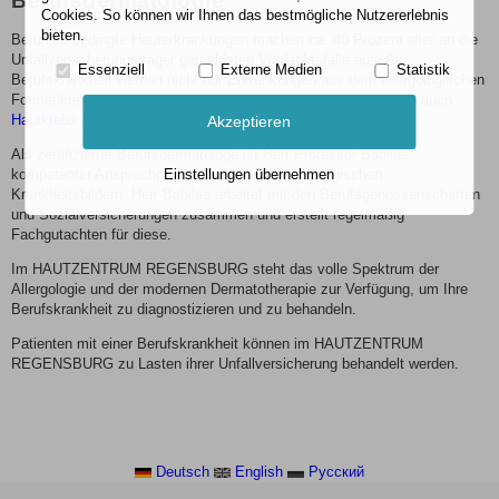
Berufsdermatologie
Cookies. So können wir Ihnen das bestmögliche Nutzererlebnis
bieten.
Beruflich bedingte Hauterkrankungen machen ca. 40 Prozent aller an die
Unfallversicherungsträger gemeldeten Verdachtsfälle aus. Als
Essenziell
Externe Medien
Statistik
Berufskrankheit werden nicht nur Erkrankungen aus dem allergologischen
Formenkreis anerkannt (z.B. Handekzem), sondern inzwischen auch
Hautkrebs
durch beruflich bedingte Sonnenbelastung.
Akzeptieren
Als zertifizierter Berufsdermatologe ist Herr Professor Babilas
kompetenter Ansprechpartner bei berufsdermatologischen
Einstellungen übernehmen
Krankheitsbildern. Herr Babilas arbeitet mit den Berufsgenossenschaften
und Sozialversicherungen zusammen und erstellt regelmäßig
Fachgutachten für diese.
Im HAUTZENTRUM REGENSBURG steht das volle Spektrum der
Allergologie und der modernen Dermatotherapie zur Verfügung, um Ihre
Berufskrankheit zu diagnostizieren und zu behandeln.
Patienten mit einer Berufskrankheit können im HAUTZENTRUM
REGENSBURG zu Lasten ihrer Unfallversicherung behandelt werden.
Deutsch
English
Pусский