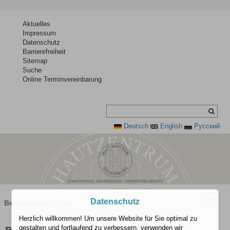
Aktuelles
Impressum
Datenschutz
Barrierefreiheit
Sitemap
Suche
Online Terminvereinbarung
Deutsch
English
Pусский
Datenschutz
Berufsdermatologie
Toggle
naviga
Herzlich willkommen! Um unsere Website für Sie optimal zu
gestalten und fortlaufend zu verbessern, verwenden wir