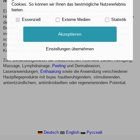
Medizinische Kosmetik
Cookies. So können wir Ihnen das bestmögliche Nutzererlebnis
bieten.
Eine speziell medizinisch geschulte Kosmetikerin unterstützt uns im
HAUTZENTRUM REGENSBURG in allen kosmetischen Fragen. Gerade
Essenziell
Externe Medien
Statistik
die medizinische Kosmetik ist ein wichtiges komplementäres
Behandlungselement bei zahlreichen Krankheitsbildern. Hierzu zählen
insbesondere die
Akne
vulgares, die Rosazea, die periorale Dermatitis
Akzeptieren
sowie Nagel- und
Haarerkrankungen
. Liegt eine entsprechende
Erkrankung vor, so werden viele der Prozeduren der medizinischen
Einstellungen übernehmen
Kosmetik von der Krankenversicherung erstattet.
Zum Behandlungskanon der medizinischen Kosmetik zählen Reinigung,
Massage, Lymphdrainage,
Peeling
und Dermabrasion,
Laseranwendungen,
Enthaarung
sowie die Anwendung verschiedener
Hautpflegeprodukte mit bspw. hautberuhigendem, stimulierenden,
antientzündlichem, antimikrobiellem oder regenerierendem Potential.
Deutsch
English
Pусский