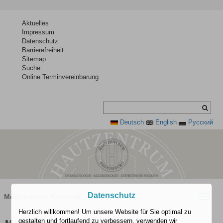
Aktuelles
Impressum
Datenschutz
Barrierefreiheit
Sitemap
Suche
Online Terminvereinbarung
Deutsch
English
Pусский
Datenschutz
Medizinische Kosmetik
Toggle
naviga
Herzlich willkommen! Um unsere Website für Sie optimal zu
gestalten und fortlaufend zu verbessern, verwenden wir