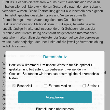
Einfluss. Deshalb distanzieren wir uns hiermit ausdrücklich von allen
Inhalten aller gelinkten/verknüpften Seiten, die nach der Link-Setzung
verändert wurden. Diese Feststellung gilt für alle innerhalb des eigenen
Internet-Angebotes gesetzten Links und Verweise sowie für
Fremdeinträge in vom Autor eingerichteten Gästebüchern,
Diskussionsforen und Mailing-Listen. Für illegale, fehlerhafte oder
unvollständige Inhalte und insbesondere für Schäden, die aus der
Nutzung oder Nichtnutzung solcherart dargebotenen Informationen
entstehen, haftet allein der Anbieter der Seite, auf welche verwiesen
wurde, nicht derjenige, der über Links auf die jeweilige Veröffentlichung
lediglich verweist.
Urheber- und Kennzeichenrecht
Datenschutz
Wir sind bestrebt, in allen Publikationen die Urheberrechte der
Herzlich willkommen! Um unsere Website für Sie optimal zu
verwendeten Grafiken, Tondokumente, Videosequenzen und Texte zu
gestalten und fortlaufend zu verbessern, verwenden wir
beachten, selbst erstellte Grafiken, Tondokumente, Videosequenzen und
Cookies. So können wir Ihnen das bestmögliche Nutzererlebnis
Texte zu nutzen oder auf lizenzfreie Grafiken, Tondokumente,
bieten.
Videosequenzen und Texte zurückzugreifen. Alle innerhalb des Internet-
Essenziell
Externe Medien
Statistik
Angebotes genannten und ggf. durch Dritte geschützten Marken- und
Warenzeichen unterliegen uneingeschränkt den Bestimmungen des
jeweils gültigen Kennzeichenrechts und den Besitzrechten der jeweiligen
Akzeptieren
eingetragenen Eigentümer. Allein aufgrund der bloßen Nennung ist nicht
der Schluss zu ziehen, dass Markenzeichen nicht durch Rechte Dritter
geschützt sind! Das Copyright für veröffentlichte, vom Autor selbst
Einstellungen übernehmen