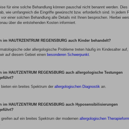
eise für eine solche Behandlung können pauschal nicht benannt werden. Dies
b, wie umfangreich die Eingriffe gewünscht bzw. erforderlich sind. In jedem F
 vor einer solchen Behandlung alle Details mit Ihnen besprochen. Hierbei wer
enau über die entstehenden Kosten informiert.
n im HAUTRZENTRUM REGENSBURG auch Kinder behandelt?
rmatologische oder allergologische Probleme treten häufig im Kindesalter auf,
wir auf diesem Gebiet einen
besonderen Schwerpunkt
.
n im HAUTZENTRUM REGENSBURG auch allergologische Testungen
eführt?
r bieten ein breites Spektrum der
allergologischen Diagnostik
an.
n im HAUTZENTRUM REGENSBURG auch Hyposensibilisierungen
eführt?
r greifen auf ein breites Spektrum der modernen
allergologischen Therapiefor
.