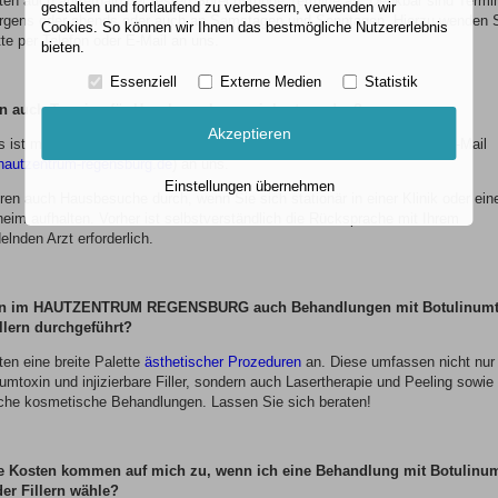
eten auch außerhalb der festen Sprechstunde Termine an. Denkbar sind Termi
gestalten und fortlaufend zu verbessern, verwenden wir
rgens oder abends oder auch an Samstagen und Sonntagen. Hierzu wenden 
Cookies. So können wir Ihnen das bestmögliche Nutzererlebnis
tte per Telefon oder E-Mail an uns.
bieten.
Essenziell
Externe Medien
Statistik
 auch Termine für Hausbesuche vereinbart werden?
Akzeptieren
s ist möglich. Wenden Sie sich bitte per Telefon (0941-6001330) oder E-Mail
hautzentrum-regensburg.de
) an uns.
Einstellungen übernehmen
hren auch Hausbesuche durch, wenn Sie sich stationär in einer Klinik oder ei
heim aufhalten. Vorher ist selbstverständlich die Rücksprache mit Ihrem
lnden Arzt erforderlich.
n im HAUTZENTRUM REGENSBURG auch Behandlungen mit Botulinumt
llern durchgeführt?
ten eine breite Palette
ästhetischer Prozeduren
an. Diese umfassen nicht nur
umtoxin und injizierbare Filler, sondern auch Lasertherapie und Peeling sowie
iche kosmetische Behandlungen. Lassen Sie sich beraten!
 Kosten kommen auf mich zu, wenn ich eine Behandlung mit Botulinu
er Fillern wähle?