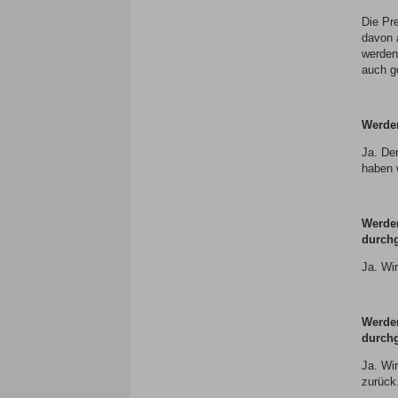
Die Pr
davon a
werden
auch g
Werde
Ja. De
haben 
Werde
durchg
Ja. Wi
Werde
durchg
Ja. Wi
zurück