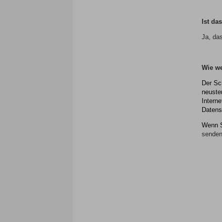
Ist d
Ja, d
Wie w
Der Sc
neuste
Interne
Datens
Wenn S
senden