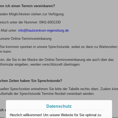
nn ich einen Termin vereinbaren?
ieden Möglichkeiten stehen zur Verfügung:
fonisch unter der Nummer: 0941-6001330
-Mail unter:
info@hautzentrum-regensburg.de
 unsere Online-Terminvereinbarung
 Sie kommen spontan in unsere Sprechstunde, wobei es dann zu Wartezeiten
n kann.
ten, die Sie in der Maske der Online-Terminvereinbarung wie auch über das
tformular eingeben, werden verschlüsselt übertragen.
chen Zeiten haben Sie Sprechstunde?
tuellen Sprechzeiten entnehmen Sie bitte der Tabelle rechts oben. Zudem kö
ußerhalb der Sprechstunde Termine flexibel vereinbart werden.
Datenschutz
ich auch abends oder am Wochenende einen Termin bekommen?
Herzlich willkommen! Um unsere Website für Sie optimal zu