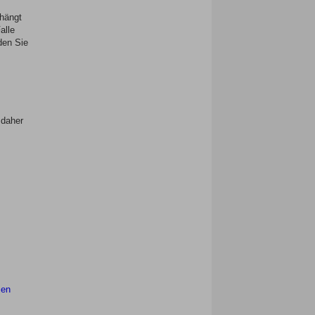
 hängt
alle
den Sie
 daher
men