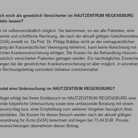
ich mich als gesetzlich Versicherter im HAUTZENTRUM REGENSBURG
deln lassen?
s ist selbstverständlich möglich. Sie bekommen, so wie alle Patienten, eine
rente und schriftliche Rechnung, die nach der aktuell gültigen Gebührenordnu
GOÄ) erstellt ist. Da Prof. Dr. Philipp Babilas nicht an der vertragsärztlichen
gung der Kassenärztlichen Vereinigung teilnimmt, kann keine Abrechnung mit 
lichen Krankenversicherung erfolgen. Die Kosten für die Behandlung müssen 
setzlich versicherten Patienten getragen werden. Ein nachträgliches Einreich
ngen bei der gesetzlichen Krankenversicherung ist aber möglich, in einzelnen
er Rechnungsbetrag zumindest teilweise zurückerstattet.
ostet eine Untersuchung im HAUTZENTRUM REGENSBURG?
 Regel erfolgt bei Ihrem Erstbesuch im HAUTZENTRUM REGENSBURG eine
ende körperliche Untersuchung sowie eine umfassende Beratung mit einem
ievorschlag bzw. einer Empfehlung zum weiteren Vorgehen bezüglich ihres
eitsbildes. Die Kosten für diesen Besuch werden nach der aktuell gültigen
enordnung für Ärzte (GOÄ) berechnet und liegen bei 73,44 EUR. Private
nversicherungen übernehmen diesen Betrag.