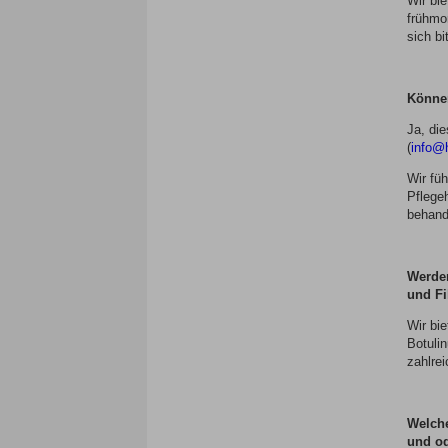
Wir bi
frühmo
sich bi
Können
Ja, die
(
info@
Wir fü
Pflege
behande
Werde
und Fi
Wir bie
Botulin
zahlre
Welche
und od