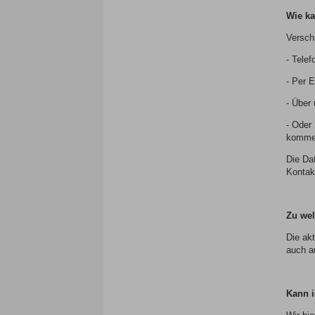
Wie ka
Versch
- Tele
- Per E
- Über
- Oder
komme
Die Da
Kontak
Zu wel
Die ak
auch a
Kann 