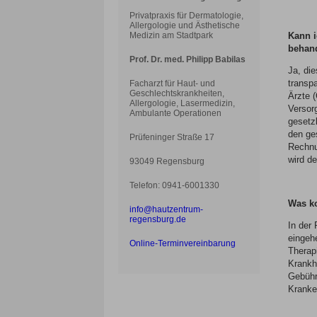
Privatpraxis für Dermatologie,
Allergologie und Ästhetische
Medizin am Stadtpark
Kann 
behan
Prof. Dr. med. Philipp Babilas
Ja, die
transpa
Facharzt für Haut- und
Geschlechtskrankheiten,
Ärzte (
Allergologie, Lasermedizin,
Versor
Ambulante Operationen
gesetz
den ge
Prüfeninger Straße 17
Rechnu
wird d
93049 Regensburg
Telefon: 0941-6001330
Was k
info@hautzentrum-
regensburg.de
In der
eingeh
Online-Terminvereinbarung
Therap
Krankh
Gebühr
Kranke